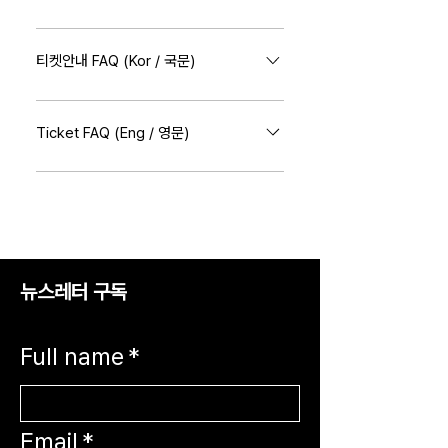
info@futuracanvas.com
퓨추라캔버스 2025 FAQ (Entrance) [Inquiry]
☎️ 070-4497-9875 🌐
티켓안내 FAQ (Kor / 국문)
info@futuracanvas.com
퓨추라캔버스 2025 FAQ (Ticket) [문의] ☎️
070-4497-9875 🌐
Ticket FAQ (Eng / 영문)
info@futuracanvas.com
퓨추라캔버스 2025 FAQ (Ticket) [Inquiry] ☎️
070-4497-9875 🌐
info@futuracanvas.com
뉴스레터 구독
Full name
*
Email
*